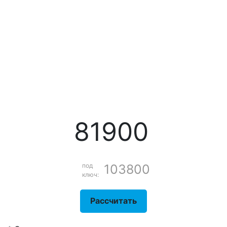
81900
под
103800
ключ:
Рассчитать