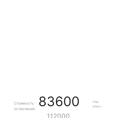
83600
под
Стоимость
ключ:
остекления:
112000