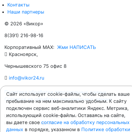
Контакты
Наши партнеры
© 2026 «Викор»
8(391) 216-98-16
Корпоративный MAX:
Жми НАПИСАТЬ
Красноярск,
Чернышевского 75 офис 8
info@vikor24.ru
Политика обработки персональных данных
Сайт использует cookie-файлы, чтобы сделать ваше
Согласие на обработку персональных данных
пребывание на нем максимально удобным. К cайту
подключен сервис веб-аналитики Яндекс. Метрика,
использующий cookie-файлы. Оставаясь на сайте,
Цены на сайте носят ознакомительный характер и
вы даете свое
согласие на обработку персональных
не является офертой.
данных
в порядке, указанном в
Политике обработки