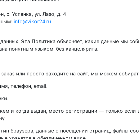
 с. Успенка, ул. Лазо, д. 4
нным:
info@vikor24.ru
анных. Эта Политика объясняет, какие данные мы соби
сана понятным языком, без канцелярита.
 заказ или просто заходите на сайт, мы можем собират
мя, телефон, email.
ки.
 кем и когда выдан, место регистрации — только есл
ну.
 тип браузера, данные о посещении страниц, файлы coo
ные хранятся в обезличенном виде.