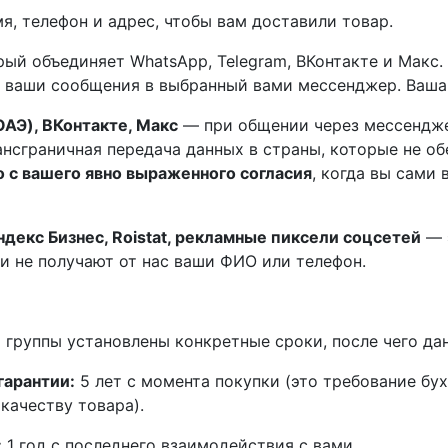
, телефон и адрес, чтобы вам доставили товар.
ый объединяет WhatsApp, Telegram, ВКонтакте и Макс. 
 ваши сообщения в выбранный вами мессенджер. Ваша б
ОАЭ), ВКонтакте, Макс
— при общении через мессендже
нсграничная передача данных в страны, которые не о
о с вашего явно выраженного согласия
, когда вы сами 
декс Бизнес, Roistat, рекламные пиксели соцсетей
— 
ни не получают от нас ваши ФИО или телефон.
 группы установлены конкретные сроки, после чего да
гарантии:
5 лет с момента покупки (это требование бух
качеству товара).
:
1 год с последнего взаимодействия с вами.